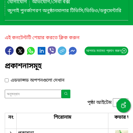
যোগাযোগ
অভিযোগ/সেবা বক্স
জুলাই পুনর্জাগরণ অনুষ্ঠানমালার টিভিসি/ভিডিও/ডকুমেন্টারি
এই কনটেন্টটি শেয়ার করতে ক্লিক করুন
আপনার মতামত প্রদান করুন
প্রকাশনাসমূহ
এডভান্সড অপশনগুলো দেখান
পৃষ্ঠা আইটেম
নং
শিরোনাম
কভার ছব